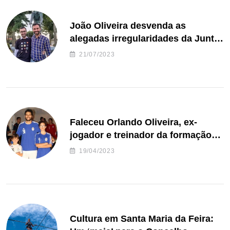
João Oliveira desvenda as
alegadas irregularidades da Junta
de Freguesia S. João de Ver
21/07/2023
Faleceu Orlando Oliveira, ex-
jogador e treinador da formação
de andebol do Feirense
19/04/2023
Cultura em Santa Maria da Feira: