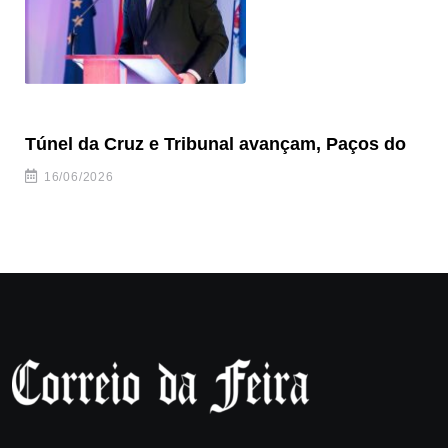
Túnel da Cruz e Tribunal avançam, Paços do
Câ
ha
16/06/2026