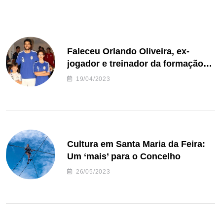
Faleceu Orlando Oliveira, ex-
jogador e treinador da formação
de andebol do Feirense
19/04/2023
Cultura em Santa Maria da Feira:
Um ‘mais’ para o Concelho
26/05/2023