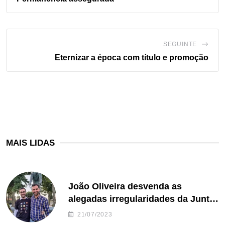
SEGUINTE
Eternizar a época com título e promoção
MAIS LIDAS
João Oliveira desvenda as
alegadas irregularidades da Junta
de Freguesia S. João de Ver
21/07/2023