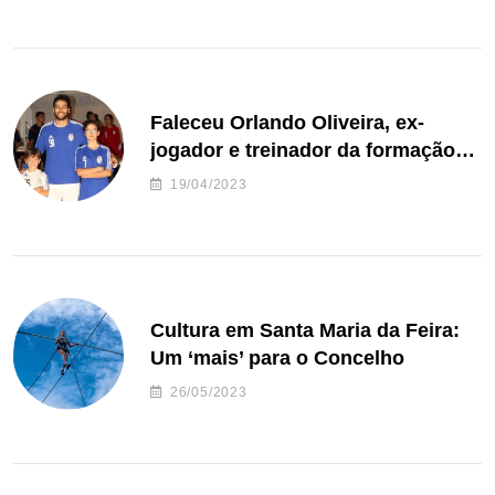
Faleceu Orlando Oliveira, ex-
jogador e treinador da formação
de andebol do Feirense
19/04/2023
Cultura em Santa Maria da Feira:
Um ‘mais’ para o Concelho
26/05/2023