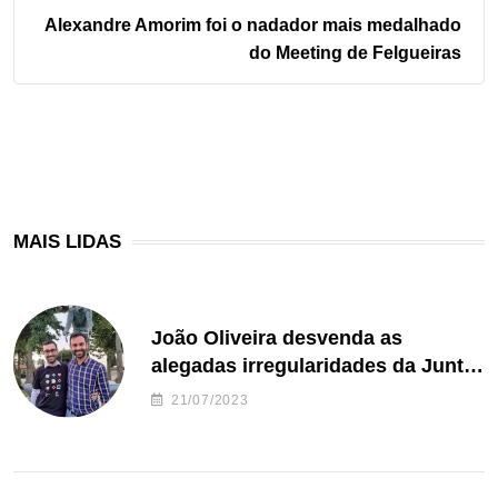
Alexandre Amorim foi o nadador mais medalhado
do Meeting de Felgueiras
MAIS LIDAS
João Oliveira desvenda as
alegadas irregularidades da Junta
de Freguesia S. João de Ver
21/07/2023