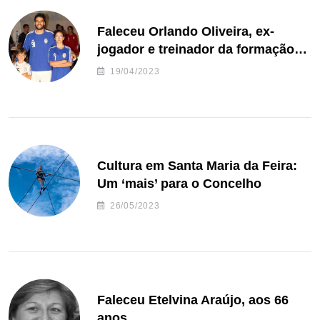
Faleceu Orlando Oliveira, ex-
jogador e treinador da formação
de andebol do Feirense
19/04/2023
Cultura em Santa Maria da Feira:
Um ‘mais’ para o Concelho
26/05/2023
Faleceu Etelvina Araújo, aos 66
anos