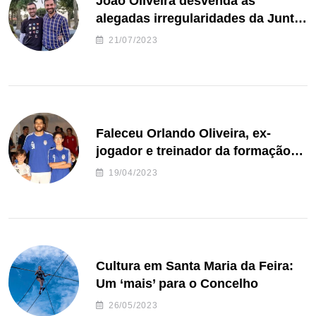
João Oliveira desvenda as
alegadas irregularidades da Junta
de Freguesia S. João de Ver
21/07/2023
Faleceu Orlando Oliveira, ex-
jogador e treinador da formação
de andebol do Feirense
19/04/2023
Cultura em Santa Maria da Feira:
Um ‘mais’ para o Concelho
26/05/2023