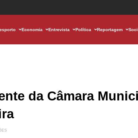
esporto
Economia
Entrevista
Política
Reportagem
Soc
nte da Câmara Munici
ira
ÕES