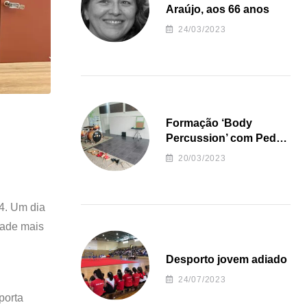
Araújo, aos 66 anos
24/03/2023
Formação ‘Body
Percussion’ com Pedro
Almeida
20/03/2023
4. Um dia
dade mais
Desporto jovem adiado
24/07/2023
porta