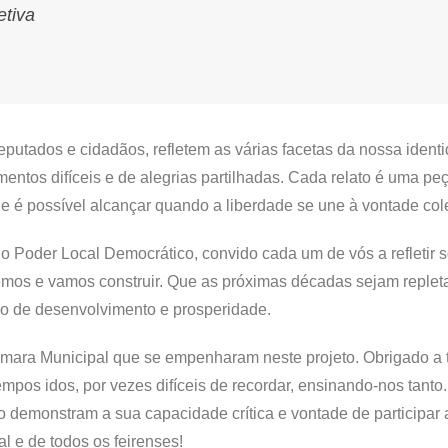
etiva
eputados e cidadãos, refletem as várias facetas da nossa ident
entos difíceis e de alegrias partilhadas. Cada relato é uma pe
ue é possível alcançar quando a liberdade se une à vontade cole
 Poder Local Democrático, convido cada um de vós a refletir s
emos e vamos construir. Que as próximas décadas sejam replet
ho de desenvolvimento e prosperidade.
âmara Municipal que se empenharam neste projeto. Obrigado a 
pos idos, por vezes difíceis de recordar, ensinando-nos tanto
o demonstram a sua capacidade crítica e vontade de participar
 e de todos os feirenses!