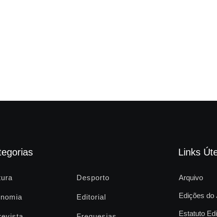
tegorias
Links Úte
tura
Desporto
Arquivo
Edições do 
nomia
Editorial
Estatuto Edi
revista
Freguesias