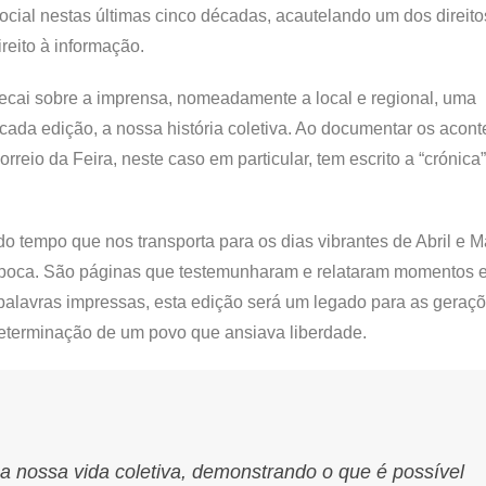
ial nestas últimas cinco décadas, acautelando um dos direito
reito à informação.
, recai sobre a imprensa, nomeadamente a local e regional, uma
cada edição, a nossa história coletiva. Ao documentar os acon
rreio da Feira, neste caso em particular, tem escrito a “crónica
o tempo que nos transporta para os dias vibrantes de Abril e M
a época. São páginas que testemunharam e relataram momentos e
palavras impressas, esta edição será um legado para as geraçõe
determinação de um povo que ansiava liberdade.
a nossa vida coletiva, demonstrando o que é possível