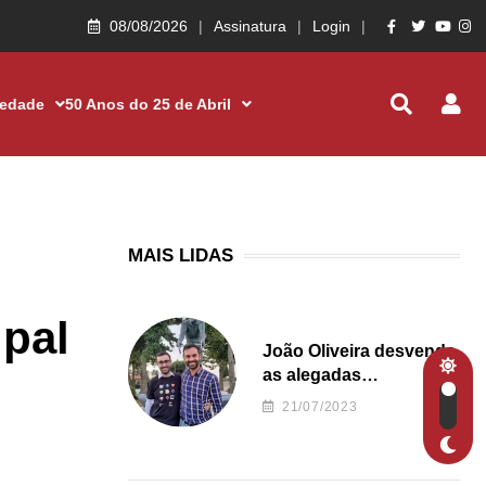
08/08/2026
Assinatura
Login
iedade
50 Anos do 25 de Abril
MAIS LIDAS
pal
João Oliveira desvenda
as alegadas
irregularidades da
21/07/2023
Junta de Freguesia S.
João de Ver