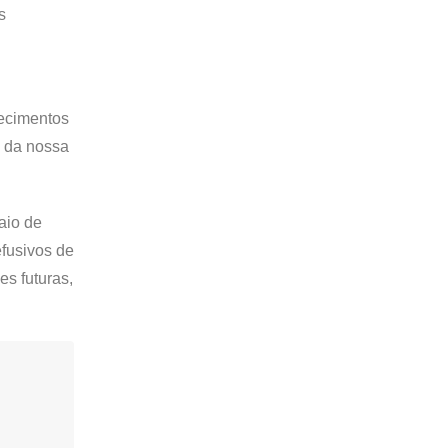
s
tecimentos
” da nossa
aio de
fusivos de
s futuras,