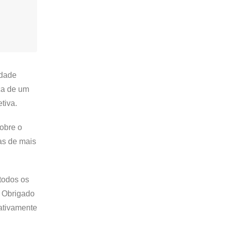
idade
ça de um
tiva.
obre o
as de mais
todos os
. Obrigado
 ativamente