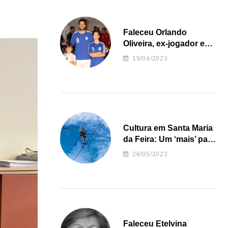
Faleceu Orlando
Oliveira, ex-jogador e
treinador da formação
19/04/2023
de andebol do Feirense
Cultura em Santa Maria
da Feira: Um ‘mais’ para
o Concelho
26/05/2023
Faleceu Etelvina