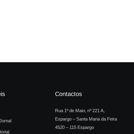
O 2
is
Contactos
Rua 1º de Maio, nº 221 A,
Espargo – Santa Maria da Feira
Jornal
4520 – 115 Espargo
torial