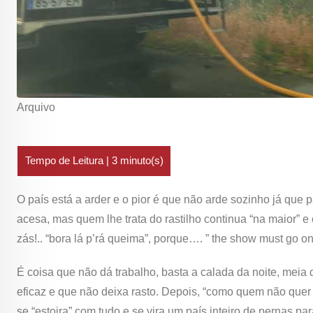
Arquivo
O país está a arder e o pior é que não arde sozinho já que
acesa, mas quem lhe trata do rastilho continua “na maior” 
zás!.. “bora lá p’rá queima”, porque…. ” the show must go o
É coisa que não dá trabalho, basta a calada da noite, meia
eficaz e que não deixa rasto. Depois, “como quem não quer o
se “estoira” com tudo e se vira um país inteiro de pernas p