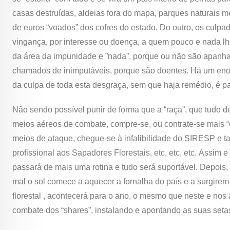
casas destruídas, aldeias fora do mapa, parques naturais m
de euros “voados” dos cofres do estado. Do outro, os culpad
vingança, por interesse ou doença, a quem pouco e nada lh
da área da impunidade e ”nada”, porque ou não são apanhado
chamados de inimputáveis, porque são doentes. Há um enorm
da culpa de toda esta desgraça, sem que haja remédio, é par
Não sendo possível punir de forma que a “raça”, que tudo d
meios aéreos de combate, compre-se, ou contrate-se mais “c
meios de ataque, chegue-se à infalibilidade do SIRESP e ta
profissional aos Sapadores Florestais, etc, etc, etc. Assim
passará de mais uma rotina e tudo será suportável. Depois, 
mal o sol comece a aquecer a fornalha do país e a surgirem
florestal , acontecerá para o ano, o mesmo que neste e nos a
combate dos “shares”, instalando e apontando as suas setas