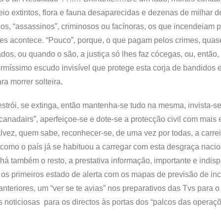
eio extintos, flora e fauna desaparecidas e dezenas de milhar 
os, “assassinos”, criminosos ou facínoras, os que incendeiam p
es acontece. “Pouco”, porque, o que pagam pelos crimes, quas
s, ou quando o são, a justiça só lhes faz cócegas, ou, então,
íssimo escudo invisível que protege esta corja de bandidos e
a morrer solteira.
estrói, se extinga, então mantenha-se tudo na mesma, invista-s
anadairs”, aperfeiçoe-se e dote-se a protecção civil com mais
lvez, quem sabe, reconhecer-se, de uma vez por todas, a carrei
 e como o país já se habituou a carregar com esta desgraça nacio
há também o resto, a prestativa informação, importante e indisp
 os primeiros estado de alerta com os mapas de previsão de in
nteriores, um “ver se te avias” nos preparativos das Tvs para o 
 noticiosas para os directos às portas dos “palcos das operaçõ