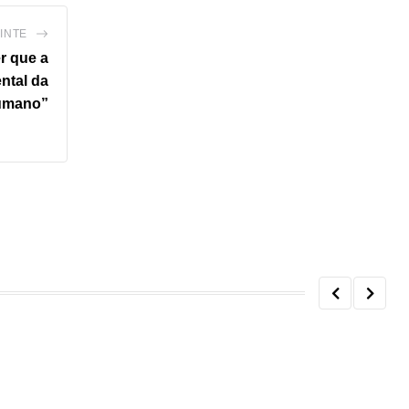
INTE
r que a
ntal da
humano”