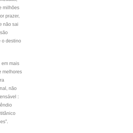
de milhões
or prazer,
e não sai
 são
 o destino
e em mais
 e melhores
ra
nal, não
ensável :
cêndio
titânico
es”.