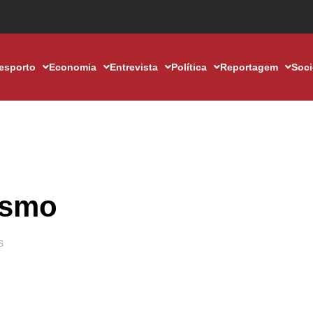
esporto
Economia
Entrevista
Política
Reportagem
Soc
ismo
S