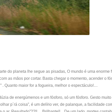
 parte do planeta lhe segue as pisadas, O mundo é uma enorme 
e com as mãos por cortar. Basta chegar o momento, acender o fós
n” . Quanto maior for a fogueira, melhor o espectáculo!…
 dúzia de energúmenos e um fósforo, só um fósforo. Gesto muito
lhar p´rá coisa”, é um delírio ver, de palanque, a facilidade c
ara o ar. Resultado”??!!… Brilhante!!…De um lado, mortes contab