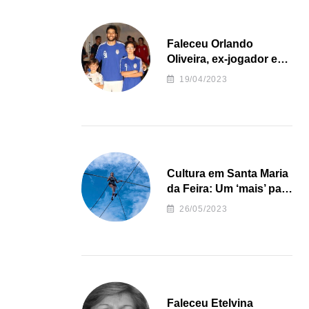
Faleceu Orlando
Oliveira, ex-jogador e
treinador da formação
19/04/2023
de andebol do Feirense
Cultura em Santa Maria
da Feira: Um ‘mais’ para
o Concelho
26/05/2023
Faleceu Etelvina