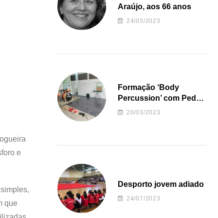
Araújo, aos 66 anos
24/03/2023
Formação ‘Body
Percussion’ com Pedro
Almeida
20/03/2023
fogueira
foro e
Desporto jovem adiado
 simples,
24/07/2023
om que
ilizadas,