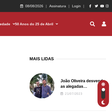
08/08/2026
Assinatura
Login
iedade
50 Anos do 25 de Abril
MAIS LIDAS
João Oliveira desvenda
as alegadas
irregularidades da
21/07/2023
Junta de Freguesia S.
João de Ver