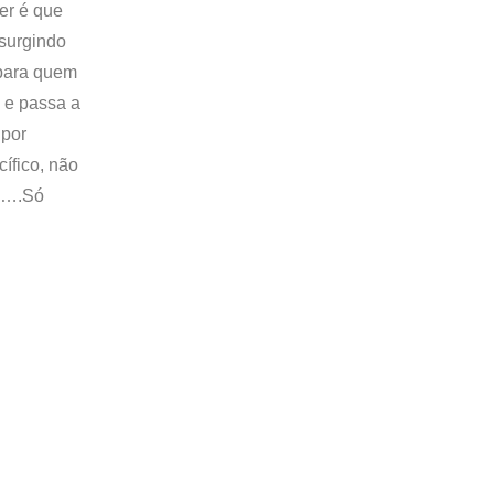
er é que
 surgindo
 para quem
 e passa a
 por
ífico, não
mo….Só