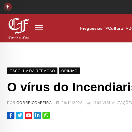
Freguesias
Cultura
D
ESCOLHA DA REDAÇÃO
OPINIÃO
O vírus do Incendiar
POR
CORREIODAFEIRA
29/11/2022
1709
VISUALIZAÇÕE