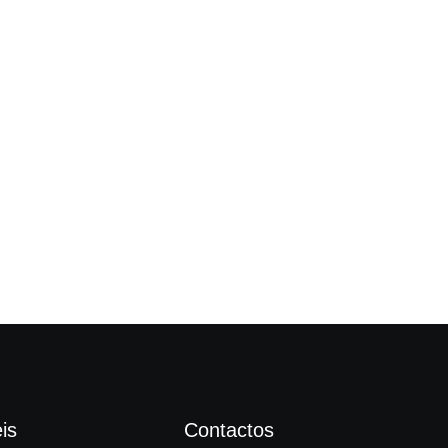
Câm
is
Contactos