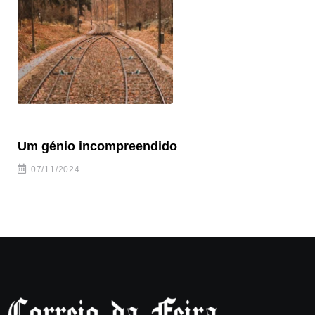
Um génio incompreendido
Pr
ca
07/11/2024