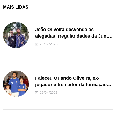
MAIS LIDAS
João Oliveira desvenda as
alegadas irregularidades da Junta
de Freguesia S. João de Ver
21/07/2023
Faleceu Orlando Oliveira, ex-
jogador e treinador da formação
de andebol do Feirense
19/04/2023