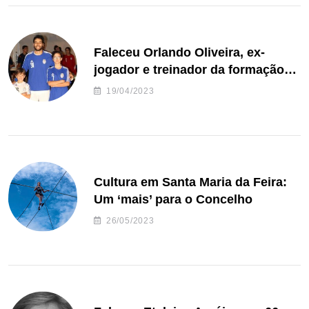
Faleceu Orlando Oliveira, ex-
jogador e treinador da formação
de andebol do Feirense
19/04/2023
Cultura em Santa Maria da Feira:
Um ‘mais’ para o Concelho
26/05/2023