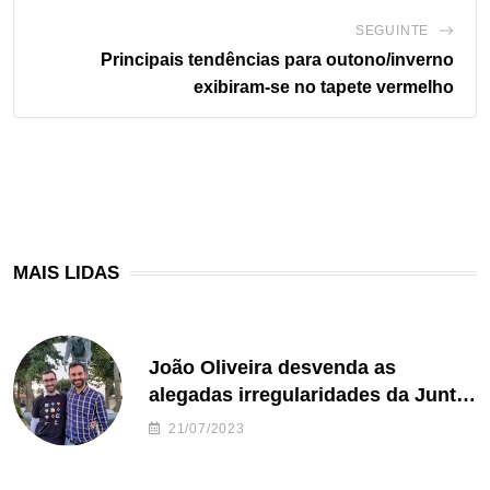
SEGUINTE
Principais tendências para outono/inverno
exibiram-se no tapete vermelho
MAIS LIDAS
João Oliveira desvenda as
alegadas irregularidades da Junta
de Freguesia S. João de Ver
21/07/2023