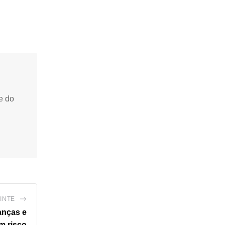
e do
INTE
anças e
m risco