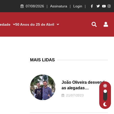
07/08/2026
Assinatura
Login
iedade
50 Anos do 25 de Abril
MAIS LIDAS
João Oliveira desvenda
as alegadas
irregularidades da
21/07/2023
Junta de Freguesia S.
João de Ver