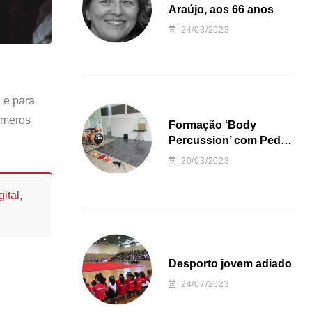
Araújo, aos 66 anos
24/03/2023
 e para
números
Formação ‘Body
Percussion’ com Pedro
Almeida
20/03/2023
ital
,
Desporto jovem adiado
24/07/2023