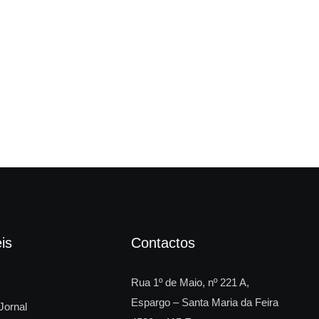
Câm
is
Contactos
Rua 1º de Maio, nº 221 A,
Espargo – Santa Maria da Feira
Jornal