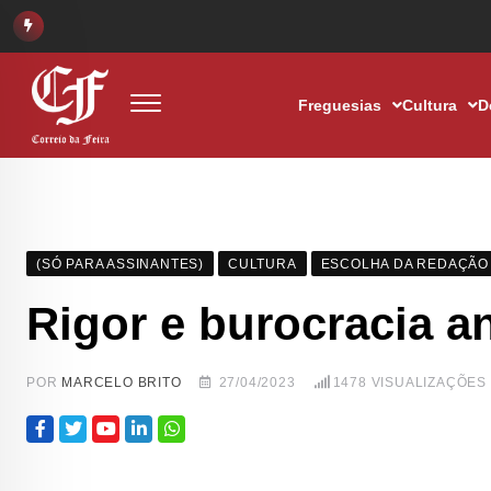
Freguesias
Cultura
D
(SÓ PARA ASSINANTES)
CULTURA
ESCOLHA DA REDAÇÃO
Rigor e burocracia a
POR
MARCELO BRITO
27/04/2023
1478
VISUALIZAÇÕES