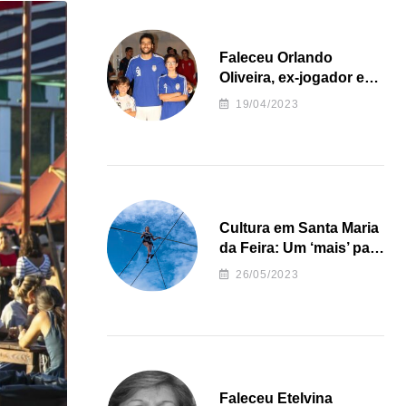
Faleceu Orlando
Oliveira, ex-jogador e
treinador da formação
19/04/2023
de andebol do Feirense
Cultura em Santa Maria
da Feira: Um ‘mais’ para
o Concelho
26/05/2023
Faleceu Etelvina