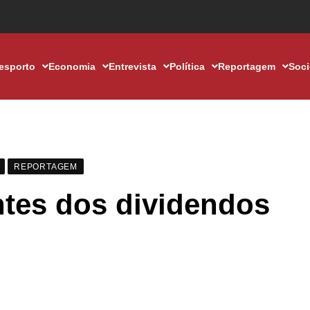
esporto
Economia
Entrevista
Política
Reportagem
Soc
REPORTAGEM
ntes dos dividendos