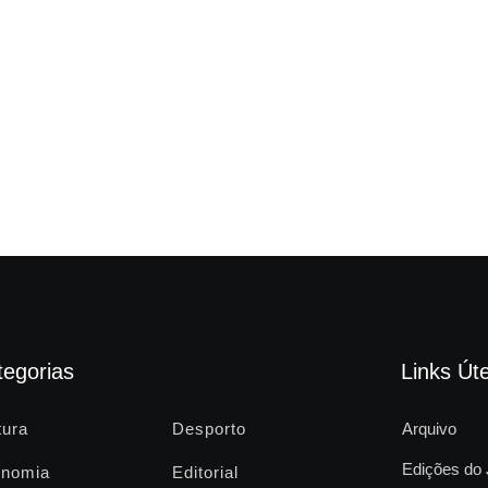
tegorias
Links Úte
tura
Desporto
Arquivo
Edições do 
nomia
Editorial