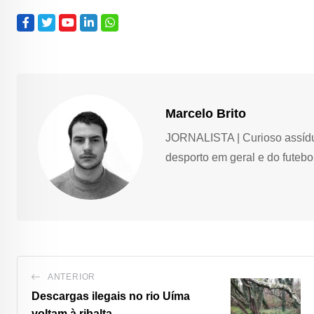
Marcelo Brito
JORNALISTA | Curioso assíduo,
desporto em geral e do futebol
ANTERIOR
Descargas ilegais no rio Uíma
voltam à ribalta