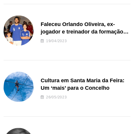
Faleceu Orlando Oliveira, ex-
jogador e treinador da formação
de andebol do Feirense
19/04/2023
Cultura em Santa Maria da Feira:
Um ‘mais’ para o Concelho
26/05/2023