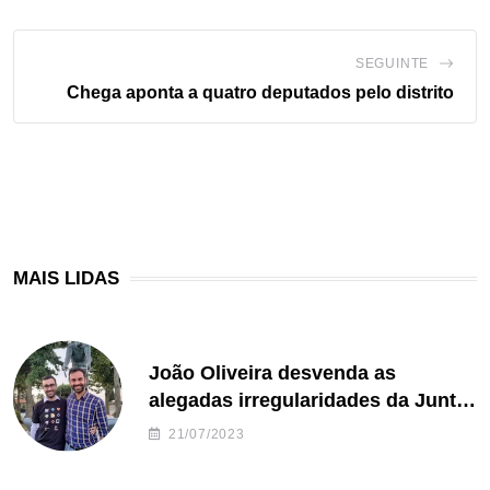
SEGUINTE
Chega aponta a quatro deputados pelo distrito
MAIS LIDAS
João Oliveira desvenda as
alegadas irregularidades da Junta
de Freguesia S. João de Ver
21/07/2023