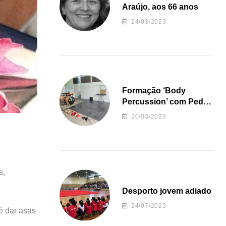
Araújo, aos 66 anos
24/03/2023
Formação ‘Body
Percussion’ com Pedro
Almeida
20/03/2023
s,
Desporto jovem adiado
24/07/2023
 é dar asas