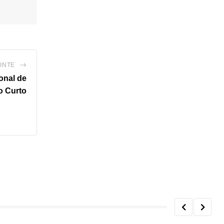
INTE
onal de
o Curto