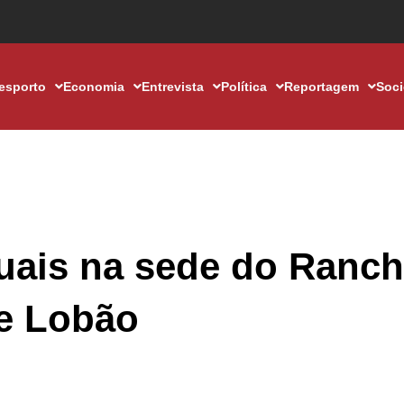
esporto
Economia
Entrevista
Política
Reportagem
Soc
uais na sede do Ranc
de Lobão