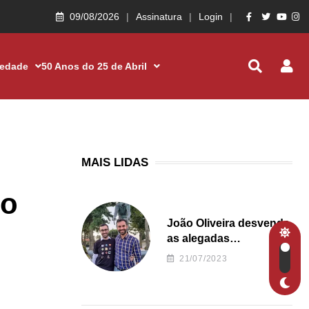
09/08/2026
Assinatura
Login
iedade
50 Anos do 25 de Abril
MAIS LIDAS
ho
João Oliveira desvenda
as alegadas
irregularidades da
21/07/2023
Junta de Freguesia S.
João de Ver