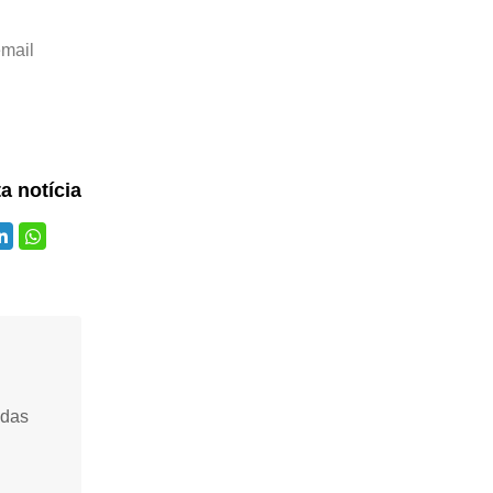
email
ta notícia
idas