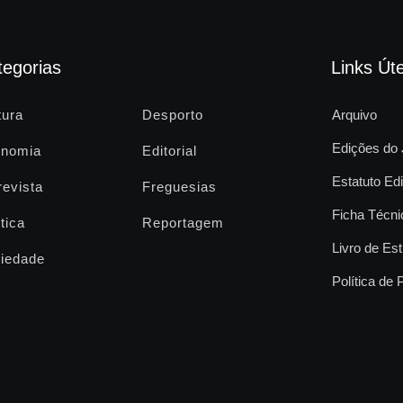
tegorias
Links Úte
tura
Desporto
Arquivo
Edições do 
nomia
Editorial
Estatuto Edi
revista
Freguesias
Ficha Técni
tica
Reportagem
Livro de Est
iedade
Política de 