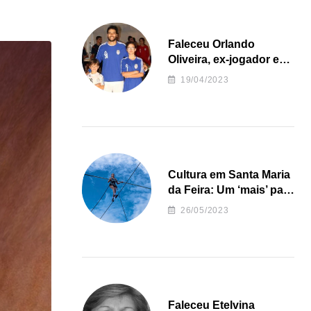
Faleceu Orlando
Oliveira, ex-jogador e
treinador da formação
19/04/2023
de andebol do Feirense
Cultura em Santa Maria
da Feira: Um ‘mais’ para
o Concelho
26/05/2023
Faleceu Etelvina