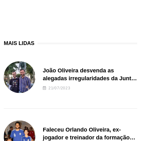
MAIS LIDAS
João Oliveira desvenda as
alegadas irregularidades da Junta
de Freguesia S. João de Ver
21/07/2023
Faleceu Orlando Oliveira, ex-
jogador e treinador da formação