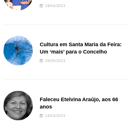
de andebol do Feirense
19/04/2023
Cultura em Santa Maria da Feira:
Um ‘mais’ para o Concelho
26/05/2023
Faleceu Etelvina Araújo, aos 66
anos
24/03/2023