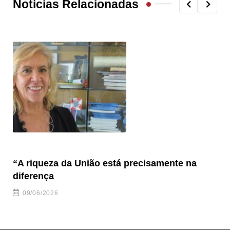
Notícias Relacionadas
“A riqueza da União está precisamente na
Hi
diferença
al
09/06/2026