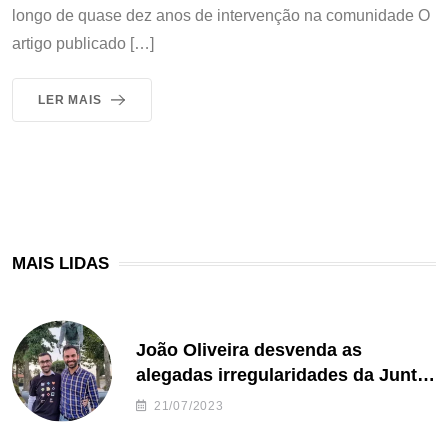
longo de quase dez anos de intervenção na comunidade O
artigo publicado […]
LER MAIS
MAIS LIDAS
João Oliveira desvenda as
alegadas irregularidades da Junta
de Freguesia S. João de Ver
21/07/2023