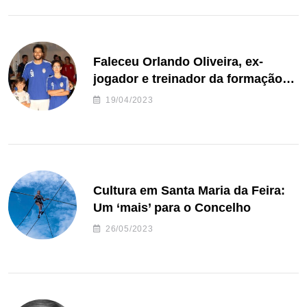
Faleceu Orlando Oliveira, ex-
jogador e treinador da formação
de andebol do Feirense
19/04/2023
Cultura em Santa Maria da Feira:
Um ‘mais’ para o Concelho
26/05/2023