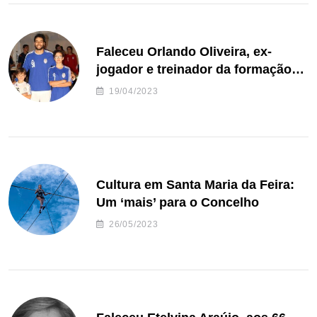
Faleceu Orlando Oliveira, ex-
jogador e treinador da formação
de andebol do Feirense
19/04/2023
Cultura em Santa Maria da Feira:
Um ‘mais’ para o Concelho
26/05/2023