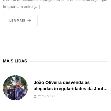
frequentam entre […]
LER MAIS
MAIS LIDAS
João Oliveira desvenda as
alegadas irregularidades da Junta
de Freguesia S. João de Ver
21/07/2023