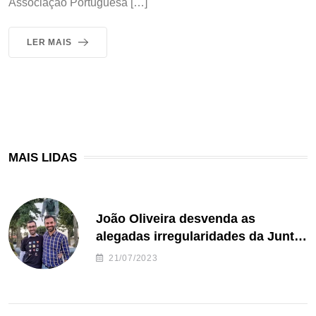
Associação Portuguesa […]
LER MAIS
MAIS LIDAS
João Oliveira desvenda as
alegadas irregularidades da Junta
de Freguesia S. João de Ver
21/07/2023