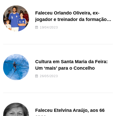
Faleceu Orlando Oliveira, ex-
jogador e treinador da formação
de andebol do Feirense
19/04/2023
Cultura em Santa Maria da Feira:
Um ‘mais’ para o Concelho
26/05/2023
Faleceu Etelvina Araújo, aos 66