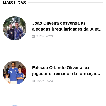
MAIS LIDAS
João Oliveira desvenda as
alegadas irregularidades da Junta
de Freguesia S. João de Ver
21/07/2023
Faleceu Orlando Oliveira, ex-
jogador e treinador da formação
de andebol do Feirense
19/04/2023