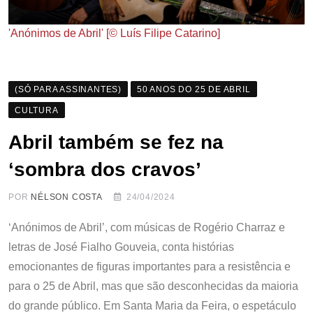
'Anónimos de Abril' [© Luís Filipe Catarino]
(SÓ PARA ASSINANTES)
50 ANOS DO 25 DE ABRIL
CULTURA
Abril também se fez na
‘sombra dos cravos’
POR
NÉLSON COSTA
24/04/2024
‘Anónimos de Abril’, com músicas de Rogério Charraz e
letras de José Fialho Gouveia, conta histórias
emocionantes de figuras importantes para a resistência e
para o 25 de Abril, mas que são desconhecidas da maioria
do grande público. Em Santa Maria da Feira, o espetáculo