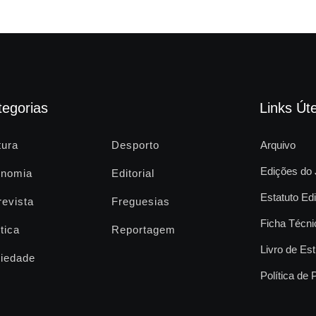
tegorias
Links Úte
tura
Desporto
Arquivo
Edições do 
nomia
Editorial
Estatuto Edi
revista
Freguesias
Ficha Técni
tica
Reportagem
Livro de Est
iedade
Política de 