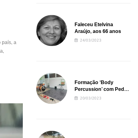
Faleceu Etelvina
Araújo, aos 66 anos
24/03/2023
 país, a
a,
Formação ‘Body
Percussion’ com Pedro
Almeida
20/03/2023