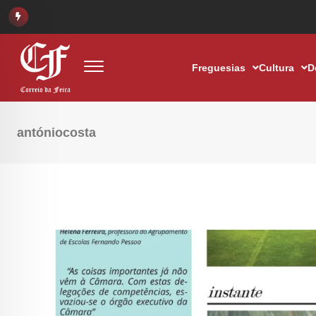
Freguesias
Cultura
D
antóniocosta