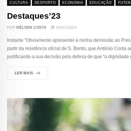
CULTURA
DESPORTO
ECONOMIA
EDUCAÇÃO
FUTEB
Destaques’23
POR
NÉLSON COSTA
04/01/2024
Instante “Obviamente apresentei a minha demissão ao Presi
partir da residência oficial de S. Bento, que António Cost
justificando a sua decisão pela defesa de que “a dignidade
LER MAIS