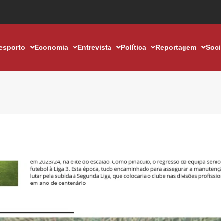
esporto
Economia
Entrevista
Política
Reportagem
Soc