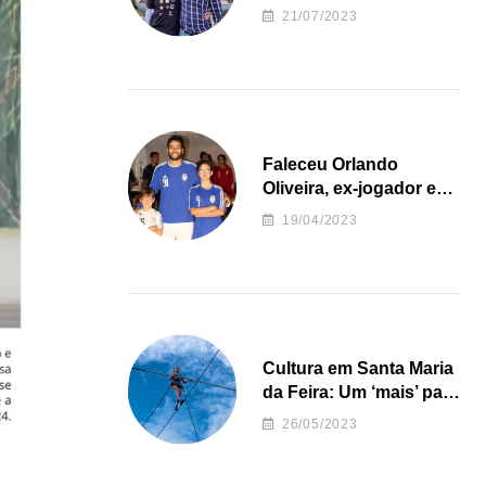
irregularidades da
21/07/2023
Junta de Freguesia S.
João de Ver
Faleceu Orlando
Oliveira, ex-jogador e
treinador da formação
19/04/2023
de andebol do Feirense
Cultura em Santa Maria
da Feira: Um ‘mais’ para
o Concelho
26/05/2023