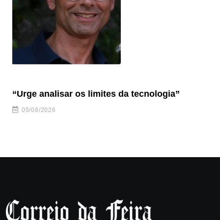
“Urge analisar os limites da tecnologia”
Tú
05/08/2026