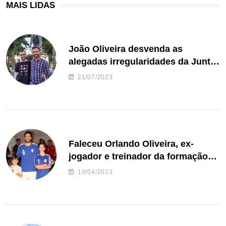
MAIS LIDAS
João Oliveira desvenda as
alegadas irregularidades da Junta
de Freguesia S. João de Ver
21/07/2023
Faleceu Orlando Oliveira, ex-
jogador e treinador da formação
de andebol do Feirense
19/04/2023