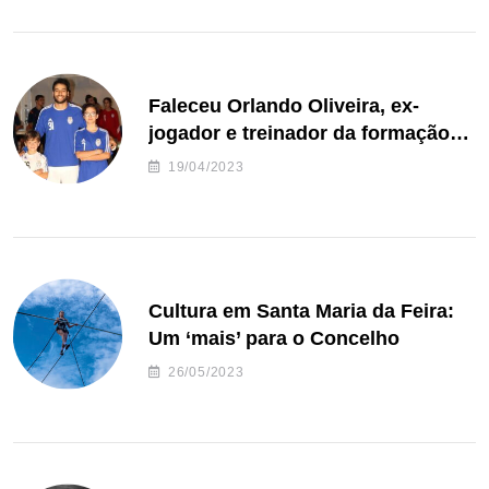
Faleceu Orlando Oliveira, ex-
jogador e treinador da formação
de andebol do Feirense
19/04/2023
Cultura em Santa Maria da Feira:
Um ‘mais’ para o Concelho
26/05/2023