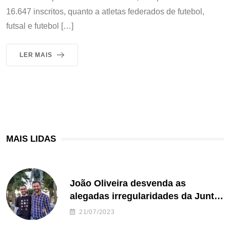
16.647 inscritos, quanto a atletas federados de futebol,
futsal e futebol […]
LER MAIS
MAIS LIDAS
João Oliveira desvenda as
alegadas irregularidades da Junta
de Freguesia S. João de Ver
21/07/2023