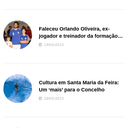
Faleceu Orlando Oliveira, ex-
jogador e treinador da formação
de andebol do Feirense
19/04/2023
Cultura em Santa Maria da Feira:
Um ‘mais’ para o Concelho
26/05/2023