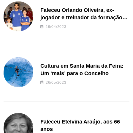
Faleceu Orlando Oliveira, ex-
jogador e treinador da formação
de andebol do Feirense
19/04/2023
Cultura em Santa Maria da Feira:
Um ‘mais’ para o Concelho
26/05/2023
Faleceu Etelvina Araújo, aos 66
anos