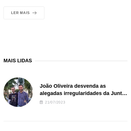
LER MAIS
MAIS LIDAS
João Oliveira desvenda as
alegadas irregularidades da Junta
de Freguesia S. João de Ver
21/07/2023