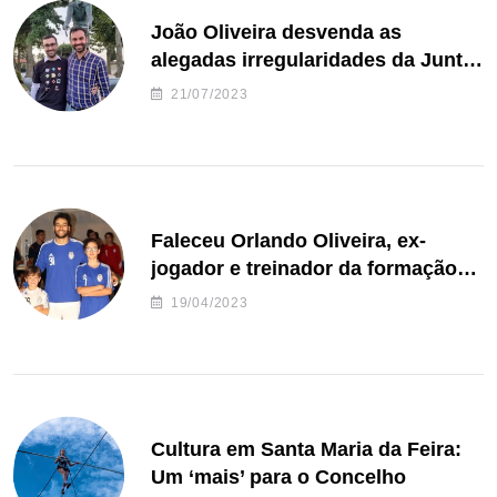
João Oliveira desvenda as
alegadas irregularidades da Junta
de Freguesia S. João de Ver
21/07/2023
Faleceu Orlando Oliveira, ex-
jogador e treinador da formação
de andebol do Feirense
19/04/2023
Cultura em Santa Maria da Feira:
Um ‘mais’ para o Concelho