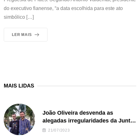
do executivo fianense, “a data escolhida para este ato
simbólico […]
LER MAIS
MAIS LIDAS
João Oliveira desvenda as
alegadas irregularidades da Junta
de Freguesia S. João de Ver
21/07/2023