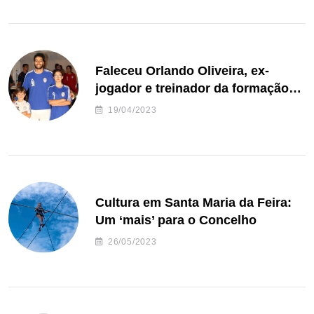
Faleceu Orlando Oliveira, ex-
jogador e treinador da formação
de andebol do Feirense
19/04/2023
Cultura em Santa Maria da Feira:
Um ‘mais’ para o Concelho
26/05/2023