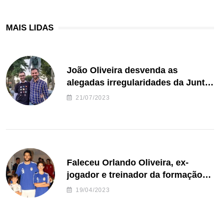
MAIS LIDAS
João Oliveira desvenda as
alegadas irregularidades da Junta
de Freguesia S. João de Ver
21/07/2023
Faleceu Orlando Oliveira, ex-
jogador e treinador da formação
de andebol do Feirense
19/04/2023