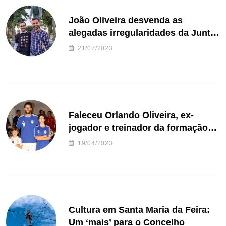
João Oliveira desvenda as
alegadas irregularidades da Junta
de Freguesia S. João de Ver
21/07/2023
Faleceu Orlando Oliveira, ex-
jogador e treinador da formação
de andebol do Feirense
19/04/2023
Cultura em Santa Maria da Feira:
Um ‘mais’ para o Concelho