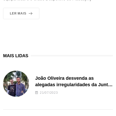
LER MAIS
MAIS LIDAS
João Oliveira desvenda as
alegadas irregularidades da Junta
de Freguesia S. João de Ver
21/07/2023