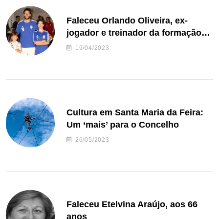
Faleceu Orlando Oliveira, ex-
jogador e treinador da formação
de andebol do Feirense
19/04/2023
Cultura em Santa Maria da Feira:
Um ‘mais’ para o Concelho
26/05/2023
Faleceu Etelvina Araújo, aos 66
anos