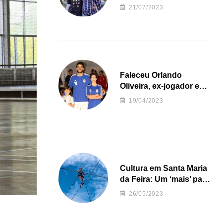
irregularidades da
21/07/2023
Junta de Freguesia S.
João de Ver
Faleceu Orlando
Oliveira, ex-jogador e
treinador da formação
19/04/2023
de andebol do Feirense
Cultura em Santa Maria
da Feira: Um ‘mais’ para
o Concelho
26/05/2023