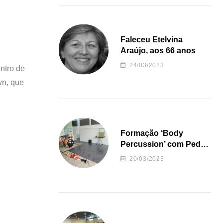
Faleceu Etelvina
Araújo, aos 66 anos
24/03/2023
ontro de
wn, que
Formação ‘Body
Percussion’ com Pedro
Almeida
20/03/2023