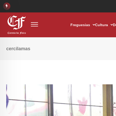
Freguesias
Cultura
D
cercilamas