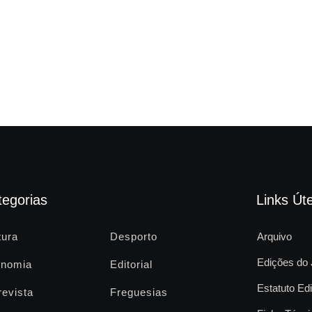
tegorias
Links Úte
tura
Desporto
Arquivo
Edições do 
nomia
Editorial
Estatuto Edi
revista
Freguesias