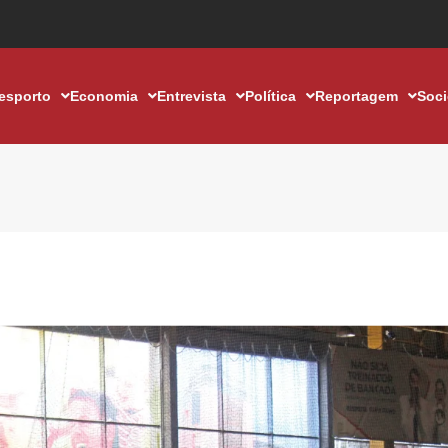
esporto
Economia
Entrevista
Política
Reportagem
Soc