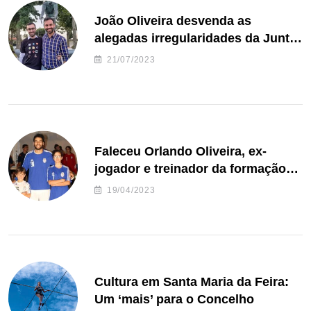
João Oliveira desvenda as
alegadas irregularidades da Junta
de Freguesia S. João de Ver
21/07/2023
Faleceu Orlando Oliveira, ex-
jogador e treinador da formação
de andebol do Feirense
19/04/2023
Cultura em Santa Maria da Feira:
Um ‘mais’ para o Concelho