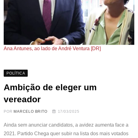
Ana Antunes, ao lado de André Ventura [DR]
POLÍTICA
Ambição de eleger um
vereador
POR
MARCELO BRITO
17/03/2025
Ainda sem anunciar candidatos, a avidez aumenta face a
2021. Partido Chega quer subir na lista dos mais votados