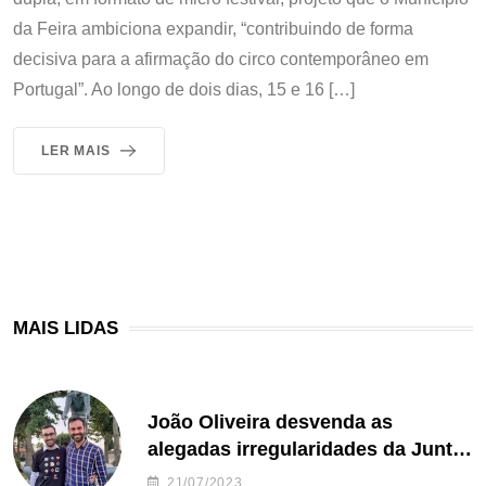
da Feira ambiciona expandir, “contribuindo de forma
decisiva para a afirmação do circo contemporâneo em
Portugal”. Ao longo de dois dias, 15 e 16 […]
LER MAIS
MAIS LIDAS
João Oliveira desvenda as
alegadas irregularidades da Junta
de Freguesia S. João de Ver
21/07/2023