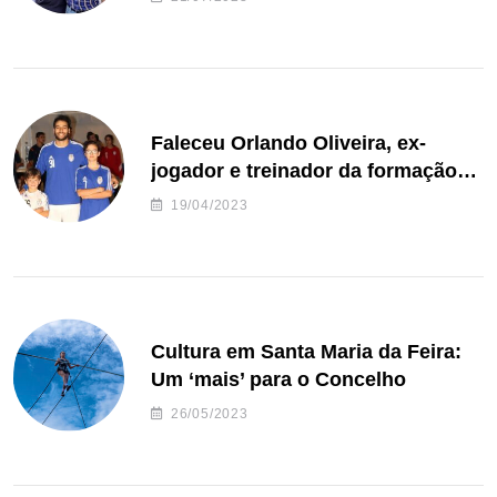
Faleceu Orlando Oliveira, ex-
jogador e treinador da formação
de andebol do Feirense
19/04/2023
Cultura em Santa Maria da Feira:
Um ‘mais’ para o Concelho
26/05/2023