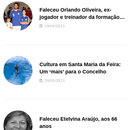
Faleceu Orlando Oliveira, ex-
jogador e treinador da formação
de andebol do Feirense
19/04/2023
Cultura em Santa Maria da Feira:
Um ‘mais’ para o Concelho
26/05/2023
Faleceu Etelvina Araújo, aos 66
anos