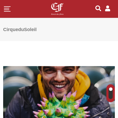
CirqueduSoleil