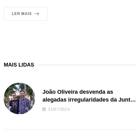
LER MAIS
MAIS LIDAS
João Oliveira desvenda as
alegadas irregularidades da Junta
de Freguesia S. João de Ver
21/07/2023