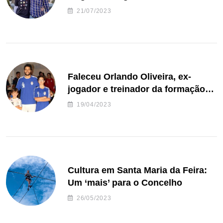
de Freguesia S. João de Ver
21/07/2023
Faleceu Orlando Oliveira, ex-
jogador e treinador da formação
de andebol do Feirense
19/04/2023
Cultura em Santa Maria da Feira:
Um ‘mais’ para o Concelho
26/05/2023