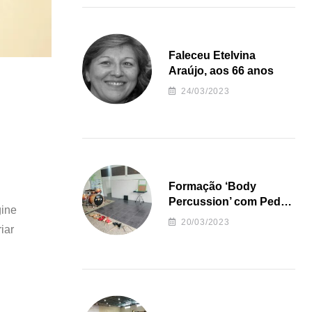
Faleceu Etelvina
Araújo, aos 66 anos
24/03/2023
Formação ‘Body
Percussion’ com Pedro
gine
Almeida
20/03/2023
iar