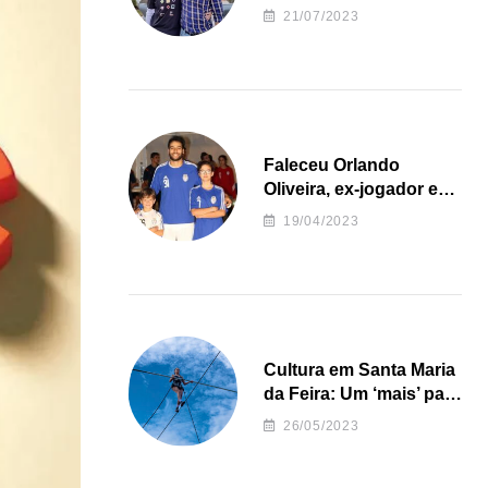
irregularidades da
21/07/2023
Junta de Freguesia S.
João de Ver
Faleceu Orlando
Oliveira, ex-jogador e
treinador da formação
19/04/2023
de andebol do Feirense
Cultura em Santa Maria
da Feira: Um ‘mais’ para
o Concelho
26/05/2023