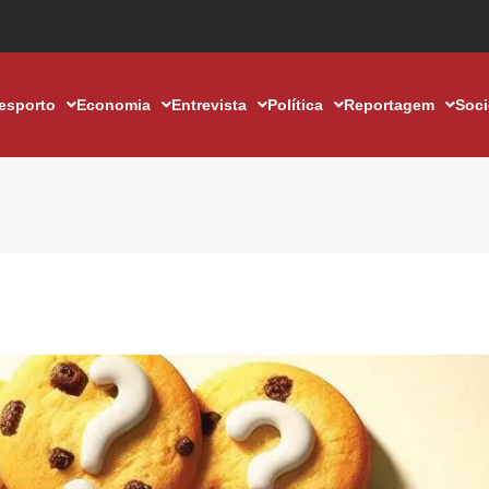
esporto
Economia
Entrevista
Política
Reportagem
Soc