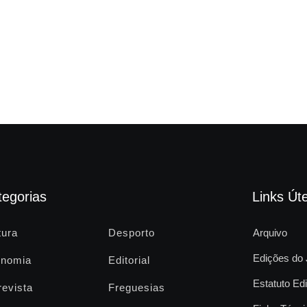
tegorias
Links Úte
tura
Desporto
Arquivo
Edições do 
nomia
Editorial
Estatuto Edi
revista
Freguesias