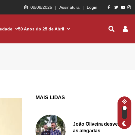
09/08/2026
Assinatura
Login
iedade
50 Anos do 25 de Abril
MAIS LIDAS
João Oliveira desvenda
as alegadas