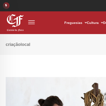
Freguesias
Cultura
D
criaçãolocal