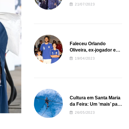
irregularidades da
21/07/2023
Junta de Freguesia S.
João de Ver
Faleceu Orlando
Oliveira, ex-jogador e
treinador da formação
19/04/2023
de andebol do Feirense
Cultura em Santa Maria
da Feira: Um ‘mais’ para
o Concelho
26/05/2023