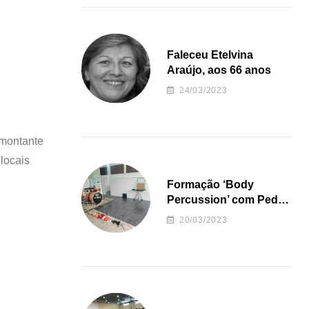
Faleceu Etelvina
Araújo, aos 66 anos
24/03/2023
 montante
 locais
Formação ‘Body
Percussion’ com Pedro
Almeida
20/03/2023