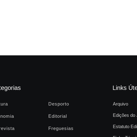
tegorias
Links Úte
tura
Desporto
Arquivo
Edições do 
nomia
Editorial
Estatuto Edi
revista
Freguesias