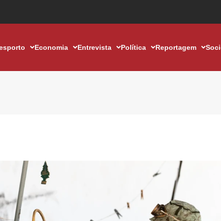
esporto
Economia
Entrevista
Política
Reportagem
Soc