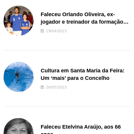
Faleceu Orlando Oliveira, ex-
jogador e treinador da formação
de andebol do Feirense
19/04/2023
Cultura em Santa Maria da Feira:
Um ‘mais’ para o Concelho
26/05/2023
Faleceu Etelvina Araújo, aos 66