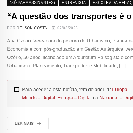
(SÓ PARA ASSINANTES)
ENTREVISTA
ESCOLHA DA REDA
“A questão dos transportes é o
POR
NÉLSON COSTA
02/03/2023
Ana Ozório. Vereadora do pelouro do Urbanismo, Planeamen
Economia e com pós-graduação em Gestão Autárquica, vere
Ozório, 50 anos, licenciada em Arquitetura Paisagista e co
Urbanismo, Planeamento, Transportes e Mobilidade, […]
Para aceder a esta notícia, tem de adquirir
Europa – 
Mundo – Digital
,
Europa – Digital
ou
Nacional – Digit
LER MAIS