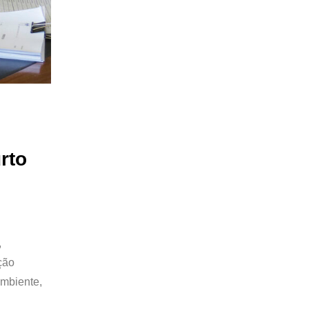
rto
,
ção
Ambiente,