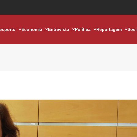
esporto
Economia
Entrevista
Política
Reportagem
Soc