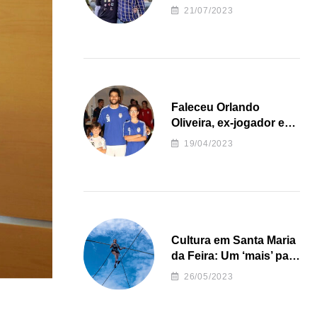
irregularidades da
21/07/2023
Junta de Freguesia S.
João de Ver
Faleceu Orlando
Oliveira, ex-jogador e
treinador da formação
19/04/2023
de andebol do Feirense
Cultura em Santa Maria
da Feira: Um ‘mais’ para
o Concelho
26/05/2023