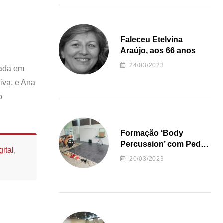
Faleceu Etelvina
Araújo, aos 66 anos
24/03/2023
iada em
iva, e Ana
o
Formação ‘Body
Percussion’ com Pedro
ital
,
Almeida
20/03/2023