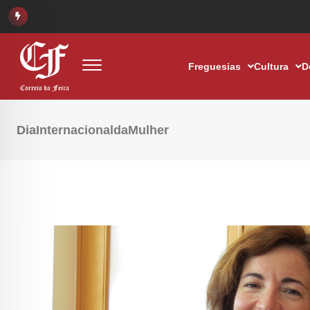
Freguesias
Cultura
D
DiaInternacionaldaMulher