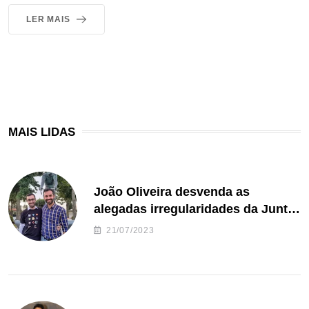
LER MAIS
MAIS LIDAS
João Oliveira desvenda as
alegadas irregularidades da Junta
de Freguesia S. João de Ver
21/07/2023