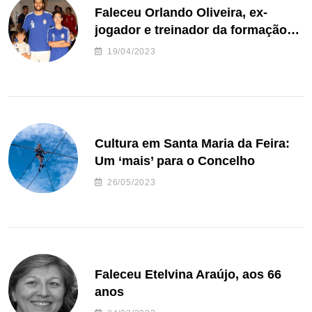
Faleceu Orlando Oliveira, ex-
jogador e treinador da formação
de andebol do Feirense
19/04/2023
Cultura em Santa Maria da Feira:
Um ‘mais’ para o Concelho
26/05/2023
Faleceu Etelvina Araújo, aos 66
anos