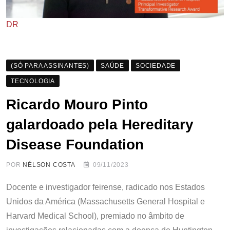
DR
(SÓ PARA ASSINANTES)
SAÚDE
SOCIEDADE
TECNOLOGIA
Ricardo Mouro Pinto
galardoado pela Hereditary
Disease Foundation
POR
NÉLSON COSTA
09/11/2023
Docente e investigador feirense, radicado nos Estados
Unidos da América (Massachusetts General Hospital e
Harvard Medical School), premiado no âmbito de