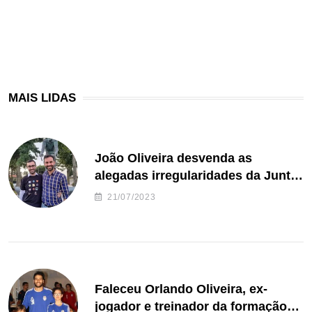
MAIS LIDAS
João Oliveira desvenda as
alegadas irregularidades da Junta
de Freguesia S. João de Ver
21/07/2023
Faleceu Orlando Oliveira, ex-
jogador e treinador da formação