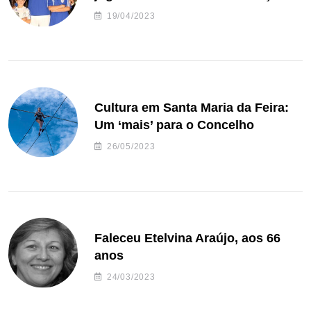
de andebol do Feirense
19/04/2023
Cultura em Santa Maria da Feira:
Um ‘mais’ para o Concelho
26/05/2023
Faleceu Etelvina Araújo, aos 66
anos
24/03/2023