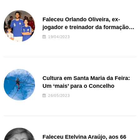
Faleceu Orlando Oliveira, ex-
jogador e treinador da formação
de andebol do Feirense
19/04/2023
Cultura em Santa Maria da Feira:
Um ‘mais’ para o Concelho
26/05/2023
Faleceu Etelvina Araújo, aos 66