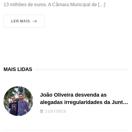
13 milhões de euros. A Câmara Municipal de […]
LER MAIS
MAIS LIDAS
João Oliveira desvenda as
alegadas irregularidades da Junta
de Freguesia S. João de Ver
21/07/2023