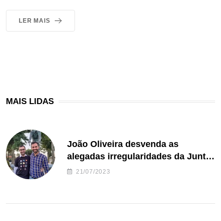
LER MAIS
MAIS LIDAS
João Oliveira desvenda as
alegadas irregularidades da Junta
de Freguesia S. João de Ver
21/07/2023