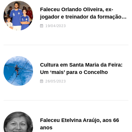
Faleceu Orlando Oliveira, ex-
jogador e treinador da formação
de andebol do Feirense
19/04/2023
Cultura em Santa Maria da Feira:
Um ‘mais’ para o Concelho
26/05/2023
Faleceu Etelvina Araújo, aos 66
anos