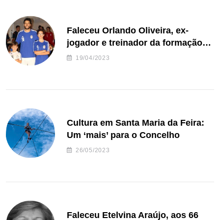
Faleceu Orlando Oliveira, ex-
jogador e treinador da formação
de andebol do Feirense
19/04/2023
Cultura em Santa Maria da Feira:
Um ‘mais’ para o Concelho
26/05/2023
Faleceu Etelvina Araújo, aos 66