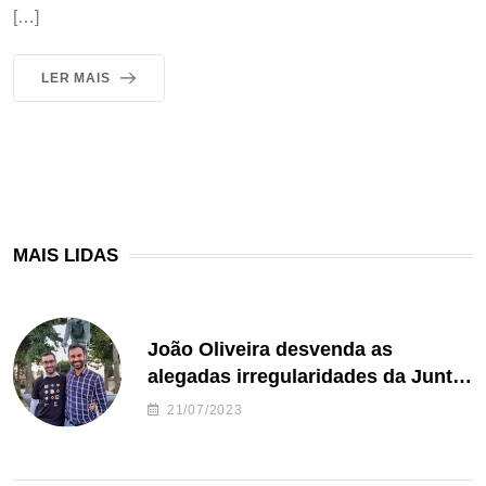
[…]
LER MAIS
MAIS LIDAS
João Oliveira desvenda as
alegadas irregularidades da Junta
de Freguesia S. João de Ver
21/07/2023