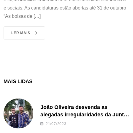
e sociais. As candidaturas estão abertas até 31 de outubro
“As bolsas de […]
LER MAIS
MAIS LIDAS
João Oliveira desvenda as
alegadas irregularidades da Junta
de Freguesia S. João de Ver
21/07/2023