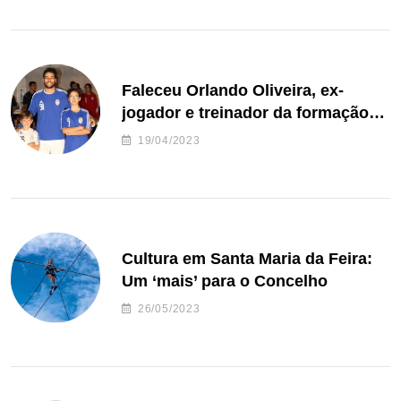
Faleceu Orlando Oliveira, ex-
jogador e treinador da formação
de andebol do Feirense
19/04/2023
Cultura em Santa Maria da Feira:
Um ‘mais’ para o Concelho
26/05/2023