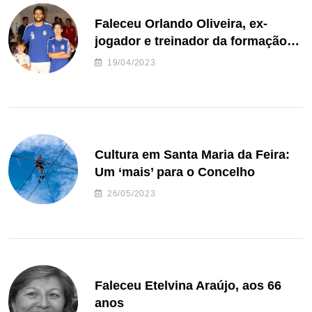
Faleceu Orlando Oliveira, ex-
jogador e treinador da formação
de andebol do Feirense
19/04/2023
Cultura em Santa Maria da Feira:
Um ‘mais’ para o Concelho
26/05/2023
Faleceu Etelvina Araújo, aos 66
anos