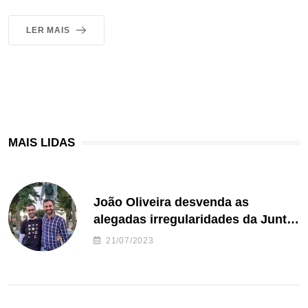
LER MAIS
MAIS LIDAS
João Oliveira desvenda as
alegadas irregularidades da Junta
de Freguesia S. João de Ver
21/07/2023