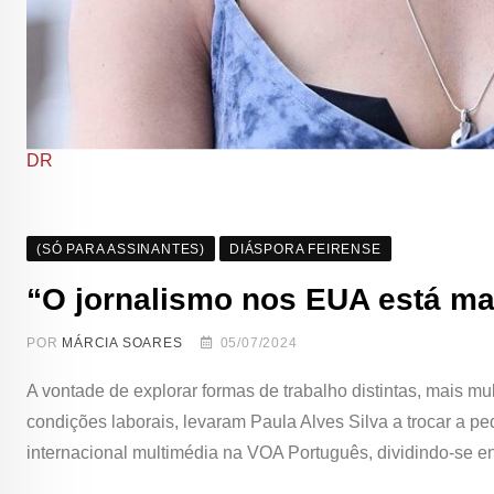
DR
(SÓ PARA ASSINANTES)
DIÁSPORA FEIRENSE
“O jornalismo nos EUA está ma
POR
MÁRCIA SOARES
05/07/2024
A vontade de explorar formas de trabalho distintas, mais mu
condições laborais, levaram Paula Alves Silva a trocar a pe
internacional multimédia na VOA Português, dividindo-se entr