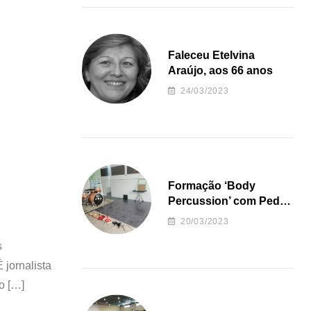
Faleceu Etelvina
Araújo, aos 66 anos
24/03/2023
Formação ‘Body
Percussion’ com Pedro
Almeida
20/03/2023
s
 jornalista
o […]