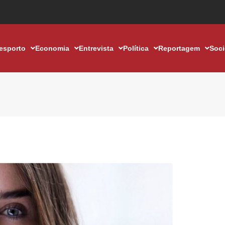
esporto
Economia
Entrevista
Política
Reportagem
Soc