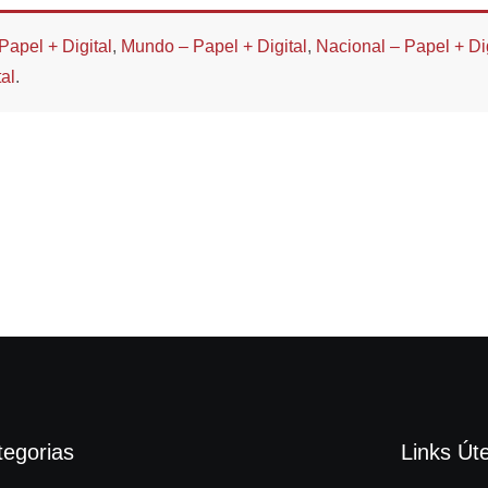
Papel + Digital
,
Mundo – Papel + Digital
,
Nacional – Papel + Dig
al
.
tegorias
Links Úte