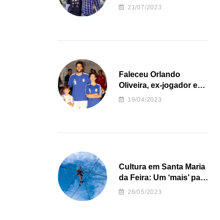
irregularidades da
21/07/2023
Junta de Freguesia S.
João de Ver
Faleceu Orlando
Oliveira, ex-jogador e
treinador da formação
19/04/2023
de andebol do Feirense
Cultura em Santa Maria
da Feira: Um ‘mais’ para
o Concelho
26/05/2023