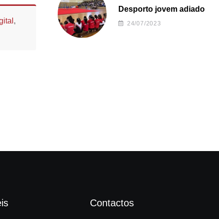
Desporto jovem adiado
ital
,
24/07/2023
is
Contactos