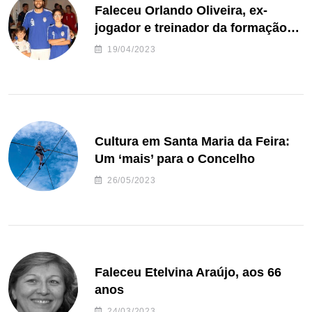
Faleceu Orlando Oliveira, ex-
jogador e treinador da formação
de andebol do Feirense
19/04/2023
Cultura em Santa Maria da Feira:
Um ‘mais’ para o Concelho
26/05/2023
Faleceu Etelvina Araújo, aos 66
anos
24/03/2023