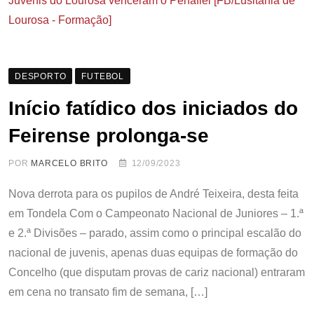
Juvenis do Lourosa venceram o Penafiel [FB/Lusitânia de
Lourosa - Formação]
DESPORTO
FUTEBOL
Início fatídico dos iniciados do
Feirense prolonga-se
POR
MARCELO BRITO
12/09/2023
Nova derrota para os pupilos de André Teixeira, desta feita
em Tondela Com o Campeonato Nacional de Juniores – 1.ª
e 2.ª Divisões – parado, assim como o principal escalão do
nacional de juvenis, apenas duas equipas de formação do
Concelho (que disputam provas de cariz nacional) entraram
em cena no transato fim de semana, […]