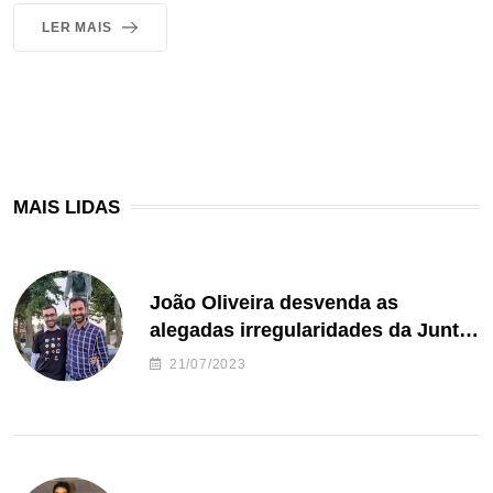
LER MAIS
MAIS LIDAS
João Oliveira desvenda as
alegadas irregularidades da Junta
de Freguesia S. João de Ver
21/07/2023