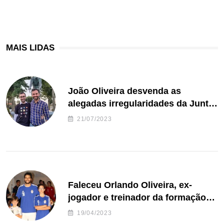
MAIS LIDAS
João Oliveira desvenda as
alegadas irregularidades da Junta
de Freguesia S. João de Ver
21/07/2023
Faleceu Orlando Oliveira, ex-
jogador e treinador da formação
de andebol do Feirense
19/04/2023