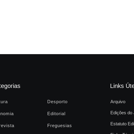
tegorias
Links Úte
tura
Desporto
Arquivo
Edições do 
nomia
Editorial
Estatuto Edi
revista
Freguesias