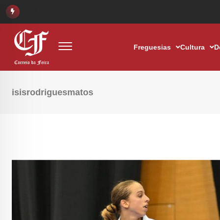
Freguesias
Cultura
D
isisrodriguesmatos