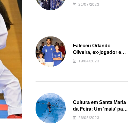
irregularidades da
21/07/2023
Junta de Freguesia S.
João de Ver
Faleceu Orlando
Oliveira, ex-jogador e
treinador da formação
19/04/2023
de andebol do Feirense
Cultura em Santa Maria
da Feira: Um ‘mais’ para
o Concelho
26/05/2023