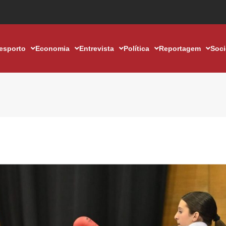
esporto
Economia
Entrevista
Política
Reportagem
Soc