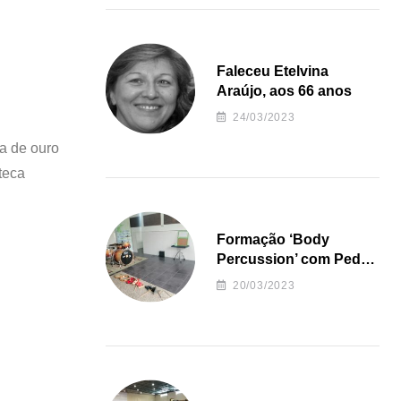
Faleceu Etelvina
Araújo, aos 66 anos
24/03/2023
a de ouro
teca
Formação ‘Body
Percussion’ com Pedro
Almeida
20/03/2023