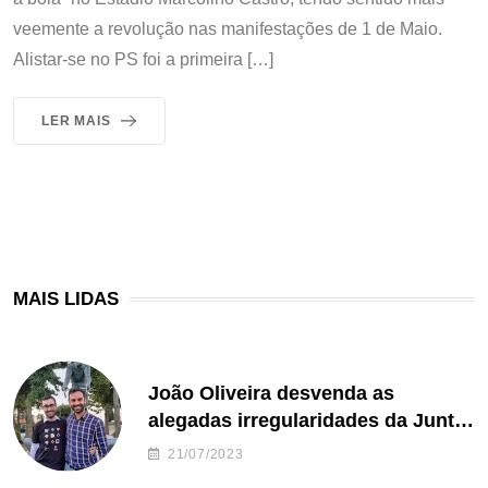
veemente a revolução nas manifestações de 1 de Maio.
Alistar-se no PS foi a primeira […]
LER MAIS
MAIS LIDAS
João Oliveira desvenda as
alegadas irregularidades da Junta
de Freguesia S. João de Ver
21/07/2023