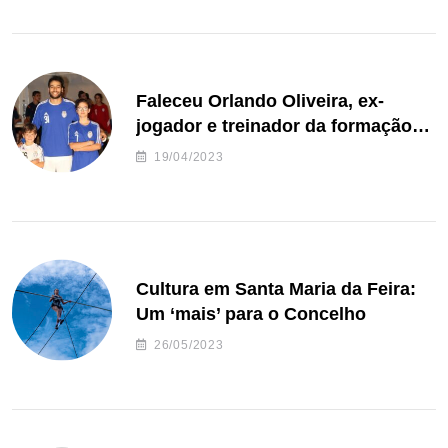
Faleceu Orlando Oliveira, ex-
jogador e treinador da formação
de andebol do Feirense
19/04/2023
Cultura em Santa Maria da Feira:
Um ‘mais’ para o Concelho
26/05/2023