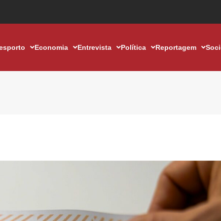
esporto
Economia
Entrevista
Política
Reportagem
Soc