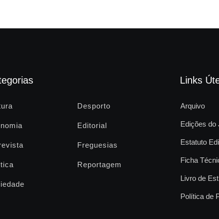
tegorias
Links Úte
tura
Desporto
Arquivo
Edições do 
nomia
Editorial
Estatuto Edi
revista
Freguesias
Ficha Técni
tica
Reportagem
Livro de Est
iedade
Política de 