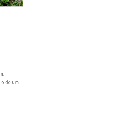
m,
o e de um