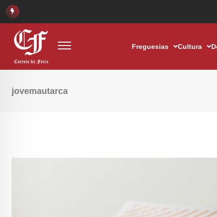
Freguesias
Cultura
D
jovemautarca