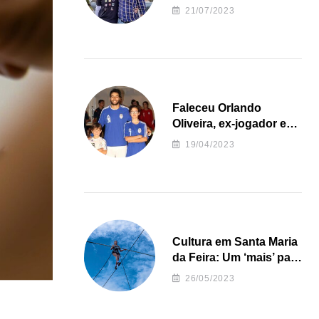
irregularidades da
21/07/2023
Junta de Freguesia S.
João de Ver
Faleceu Orlando
Oliveira, ex-jogador e
treinador da formação
19/04/2023
de andebol do Feirense
Cultura em Santa Maria
da Feira: Um ‘mais’ para
o Concelho
26/05/2023