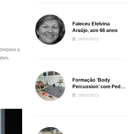
Faleceu Etelvina
Araújo, aos 66 anos
24/03/2023
 prepara a
ubro,
Formação ‘Body
Percussion’ com Pedro
Almeida
20/03/2023