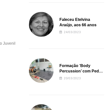
Faleceu Etelvina
Araújo, aos 66 anos
24/03/2023
o Juvenil
Formação ‘Body
Percussion’ com Pedro
Almeida
20/03/2023