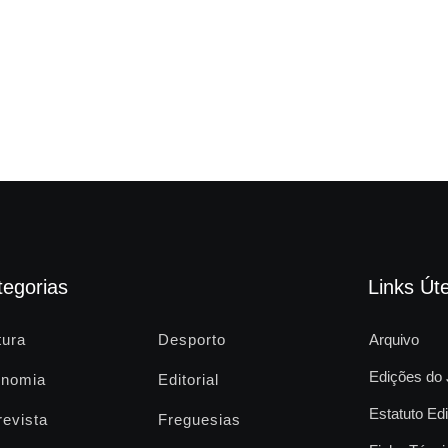
tegorias
Links Úte
tura
Desporto
Arquivo
Edições do 
nomia
Editorial
Estatuto Edi
revista
Freguesias