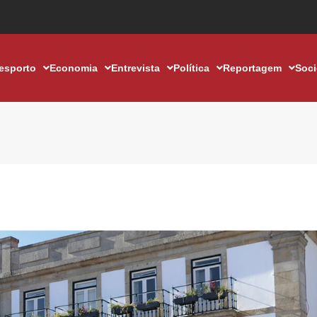
esporto
Economia
Entrevista
Política
Reportagem
Soc