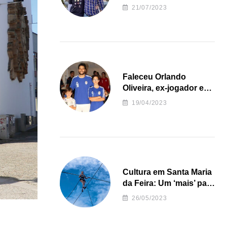
irregularidades da
21/07/2023
Junta de Freguesia S.
João de Ver
Faleceu Orlando
Oliveira, ex-jogador e
treinador da formação
19/04/2023
de andebol do Feirense
Cultura em Santa Maria
da Feira: Um ‘mais’ para
o Concelho
26/05/2023